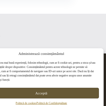
ă
Administrează consimțământul
Cabinet
 cea mai bună experiență, folosim tehnologii, cum ar fi cookie-uri, pentru a stoca și/sau
țiile despre dispozitive. Consimțământul pentru aceste tehnologii ne permite să
Uită de drumuri la cabinet!
 cum ar fi comportamentul de navigare sau ID-uri unice pe acest site. Dacă nu îți dai
s
Pentru că timpul tău e valoros,
 sau îți retragi consimțământul dat poate avea afecte negative asupra unor anumite
ofer terapie la distanță.
și funcții.
0733 23 99 04
Acceptă
Politică de cookies
Politică de Confidențialitate