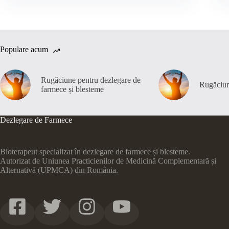
Populare acum
Rugăciune pentru dezlegare de
Rugăciun
farmece și blesteme
Dezlegare de Farmece
Bioterapeut specializat în dezlegare de farmece și blesteme.
Autorizat de Uniunea Practicienilor de Medicină Complementară și
Alternativă (UPMCA) din România.