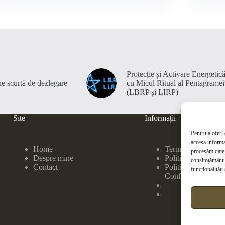
Protecție și Activare Energetic
e scurtă de dezlegare
cu Micul Ritual al Pentagramei
(LBRP și LIRP)
Site
Informații
Pentru a oferi
accesa informa
Home
Termeni și condiții
procesăm date,
Despre mine
Politică de Cookie
consimțământul
Contact
Politică de
funcționalități 
Confidențialitate