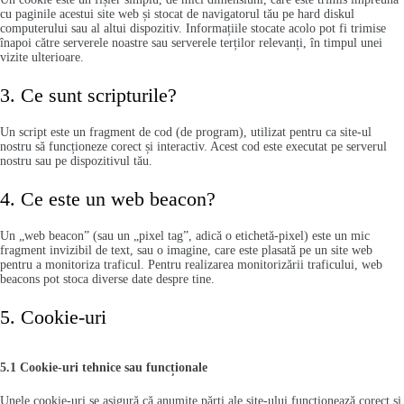
cu paginile acestui site web și stocat de navigatorul tău pe hard diskul
computerului sau al altui dispozitiv. Informațiile stocate acolo pot fi trimise
înapoi către serverele noastre sau serverele terților relevanți, în timpul unei
vizite ulterioare.
3. Ce sunt scripturile?
Un script este un fragment de cod (de program), utilizat pentru ca site-ul
nostru să funcționeze corect și interactiv. Acest cod este executat pe serverul
nostru sau pe dispozitivul tău.
4. Ce este un web beacon?
Un „web beacon” (sau un „pixel tag”, adică o etichetă-pixel) este un mic
fragment invizibil de text, sau o imagine, care este plasată pe un site web
pentru a monitoriza traficul. Pentru realizarea monitorizării traficului, web
beacons pot stoca diverse date despre tine.
5. Cookie-uri
5.1 Cookie-uri tehnice sau funcționale
Unele cookie-uri se asigură că anumite părți ale site-ului funcționează corect și