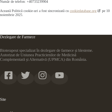
Număr de telefon: +40733239904
Această Politică cookie-uri a fost sincronizată cu
cookiedatabase.org
pe 10
noiembrie 2025.
Dezlegare de Farmece
Bioterapeut specializat în dezlegare de farmece și blesteme.
Autorizat de Uniunea Practicienilor de Medicină
Complementară și Alternativă (UPMCA) din România.
Site