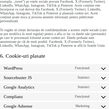
exemplu, „tweet”) pe rețele sociale precum Facebook, X (Formerly Twitter),
LinkedIn, WhatsApp, Instagram, TikTok și Pinterest. Acest conținut este
încorporat cu cod derivat din Facebook, X (Formerly Twitter), LinkedIn,
WhatsApp, Instagram, TikTok și Pinterest și plasează cookie-uri. Acest
conținut poate stoca și procesa anumite informații pentru publicitate
personalizată.
Te rugăm să citești declarația de confidențialitate a acestor rețele sociale (care
se pot modifica în mod regulat) pentru a afla ce fac cu datele tale (personale)
pe care le procesează folosind aceste cookie-uri. Datele preluate sunt
anonimizate pe cât de mult posibil. Facebook, X (Formerly Twitter),
LinkedIn, WhatsApp, Instagram, TikTok și Pinterest se află în Statele Unite.
6. Cookie-uri plasate
WordPress
Funcțional
Consent
to
Sourcebuster JS
service
Statistici
Consent
wordpress
to
Google Analytics
service
Statistici
Consent
sourcebust
to
js
Complianz
service
Funcțional
Consent
google-
to
analytics
Google Adsense
service
Marketing
Consent