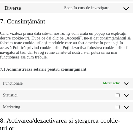
complianz
to
Diverse
service
Scop în curs de investigare
Consent
google-
to
adsense
service
7. Consimțământ
diverse
Când vizitezi prima dată site-ul nostru, îți vom arăta un popup cu explicații
despre cookie-uri. După ce dai clic pe „Acceptă”, ne-ai dat consimțământul să
folosim toate cookie-urile și modulele care au fost descrise în popup și în
această Politică privind cookie-urile. Poți dezactiva folosirea cookie-urilor în
navigatorul tău, dar te rog reține că site-ul nostru s-ar putea să nu mai
funcționeze așa cum trebuie.
7.1 Administrează setările pentru consimțământ
Funcționale
Mereu activ
Statistici
Statisti
Marketing
Market
8. Activarea/dezactivarea și ștergerea cookie-
urilor