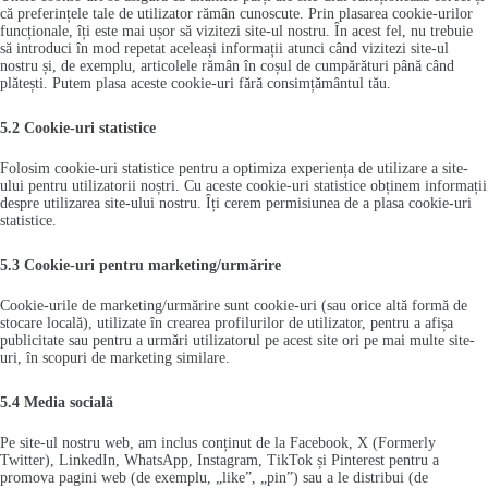
că preferințele tale de utilizator rămân cunoscute. Prin plasarea cookie-urilor
funcționale, îți este mai ușor să vizitezi site-ul nostru. În acest fel, nu trebuie
să introduci în mod repetat aceleași informații atunci când vizitezi site-ul
nostru și, de exemplu, articolele rămân în coșul de cumpărături până când
plătești. Putem plasa aceste cookie-uri fără consimțământul tău.
5.2 Cookie-uri statistice
Folosim cookie-uri statistice pentru a optimiza experiența de utilizare a site-
ului pentru utilizatorii noștri. Cu aceste cookie-uri statistice obținem informații
despre utilizarea site-ului nostru. Îți cerem permisiunea de a plasa cookie-uri
statistice.
5.3 Cookie-uri pentru marketing/urmărire
Cookie-urile de marketing/urmărire sunt cookie-uri (sau orice altă formă de
stocare locală), utilizate în crearea profilurilor de utilizator, pentru a afișa
publicitate sau pentru a urmări utilizatorul pe acest site ori pe mai multe site-
uri, în scopuri de marketing similare.
5.4 Media socială
Pe site-ul nostru web, am inclus conținut de la Facebook, X (Formerly
Twitter), LinkedIn, WhatsApp, Instagram, TikTok și Pinterest pentru a
promova pagini web (de exemplu, „like”, „pin”) sau a le distribui (de