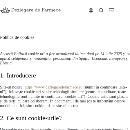
Sari
la
conținut
Politică de cookies
Această Politică cookie-uri a fost actualizată ultima dată pe 14 iulie 2025 și se
aplică cetățenilor și rezidenților permanenți din Spațiul Economic European și
Elveția.
1. Introducere
Site-ul nostru,
https://www.dezlegaredefarmece.ro
(numit în continuare „site-
ul”), folosește cookie-uri și alte tehnologii similare (pentru comoditate, toate
tehnologiile sunt numite în continuare „cookie-uri”). Cookie-urile sunt plasate
și de terții cu care colaborăm. În documentul de mai jos te informăm despre
modul cum folosim cookie-uri pe site-ul nostru.
2. Ce sunt cookie-urile?
Un cookie este un fișier simplu, de mici dimensiuni, care este trimis împreună