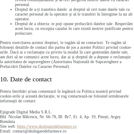
personal.
Dreptul de a-ți transfera datele: ai dreptul să ceri toate datele tale cu
caracter personal de la operator și să le transferi în întregime la un alt
operator.
Dreptul de a obiecta: te poți opune prelucrării datelor tale. Respectăm
acest lucru, cu excepția cazului în care există motive justificate pentru
prelucrare.
Pentru exercitarea acestor drepturi, te rugăm să ne contactezi. Te rugăm să
folosești detaliile de contact din partea de jos a acestei Politici privind cookie-
urile. Dacă ai o reclamație cu privire la modul în care gestionăm datele tale,
am dori să ne comunici acest lucru, dar ai și dreptul de a depune o reclamație
la autoritatea de supraveghere (Autoritatea Națională de Supraveghere a
Prelucrării Datelor cu Caracter Personal).
10. Date de contact
Pentru întrebări și/sau comentarii în legătură cu Politica noastră privind
cookie-urile și această declarație, te rog contactează-ne folosind următoarele
informații de contact:
Epigrade Digital Media S.R.L.
Bld. Nicolae Bălcescu, Nr. 66-78, Bl. Br7, Et. 4, Ap. 19, Pitești, Argeș
România
Site web:
https://www.dezlegaredefarmece.ro
Email:
contact@
dezlegaredefarmece.ro