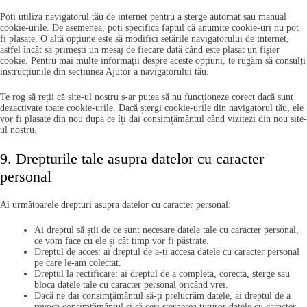
Poți utiliza navigatorul tău de internet pentru a șterge automat sau manual
cookie-urile. De asemenea, poți specifica faptul că anumite cookie-uri nu pot
fi plasate. O altă opțiune este să modifici setările navigatorului de internet,
astfel încât să primești un mesaj de fiecare dată când este plasat un fișier
cookie. Pentru mai multe informații despre aceste opțiuni, te rugăm să consulți
instrucțiunile din secțiunea Ajutor a navigatorului tău.
Te rog să reții că site-ul nostru s-ar putea să nu funcționeze corect dacă sunt
dezactivate toate cookie-urile. Dacă ștergi cookie-urile din navigatorul tău, ele
vor fi plasate din nou după ce îți dai consimțământul când vizitezi din nou site-
ul nostru.
9. Drepturile tale asupra datelor cu caracter
personal
Ai următoarele drepturi asupra datelor cu caracter personal:
Ai dreptul să știi de ce sunt necesare datele tale cu caracter personal,
ce vom face cu ele și cât timp vor fi păstrate.
Dreptul de acces: ai dreptul de a-ți accesa datele cu caracter personal
pe care le-am colectat.
Dreptul la rectificare: ai dreptul de a completa, corecta, șterge sau
bloca datele tale cu caracter personal oricând vrei.
Dacă ne dai consimțământul să-ți prelucrăm datele, ai dreptul de a
revoca consimțământul și să ceri ștergerea tuturor datele cu caracter